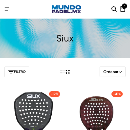
0
Siux
Ordenar
FILTRO
-12%
-41%