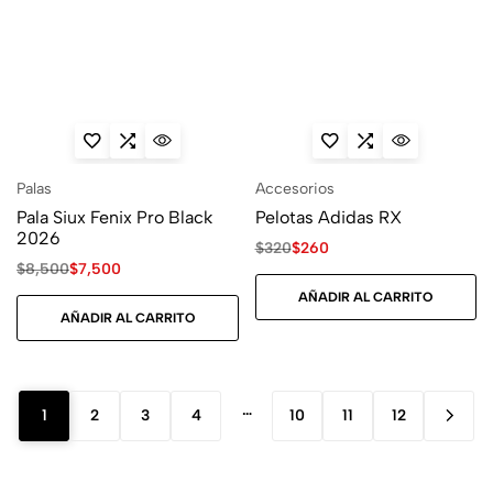
Palas
Accesorios
Pala Siux Fenix Pro Black
Pelotas Adidas RX
2026
$
320
$
260
$
8,500
$
7,500
AÑADIR AL CARRITO
AÑADIR AL CARRITO
…
1
2
3
4
10
11
12