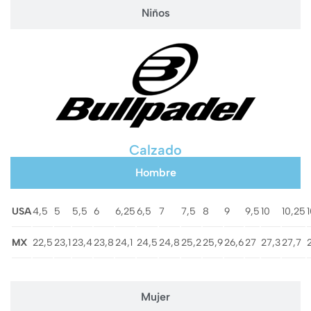
Niños
Calzado
Hombre
USA
4,5
5
5,5
6
6,25
6,5
7
7,5
8
9
9,5
10
10,25
MX
22,5
23,1
23,4
23,8
24,1
24,5
24,8
25,2
25,9
26,6
27
27,3
27,7
Mujer