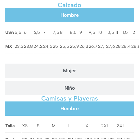
Calzado
Hombre
USA
5,5
6
6,5
7
7,5
8
8,5
9
9,5
10
10,5
11
11,5
12
MX
23,3
23,8
24,2
24,6
25
25,5
25,9
26,3
26,7
27,1
27,6
28
28,4
28,
Mujer
Niño
Camisas y Playeras
Hombre
Talla
XS
S
M
L
XL
2XL
3XL