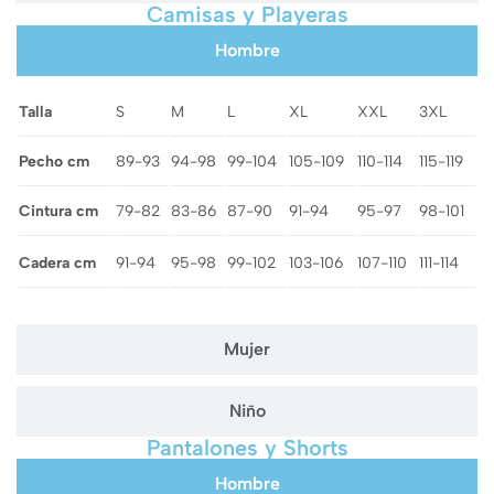
Camisas y Playeras
Hombre
Talla
S
M
L
XL
XXL
3XL
Pecho cm
89-93
94-98
99-104
105-109
110-114
115-119
Cintura cm
79-82
83-86
87-90
91-94
95-97
98-101
Cadera cm
91-94
95-98
99-102
103-106
107-110
111-114
Mujer
Niño
Pantalones y Shorts
Hombre