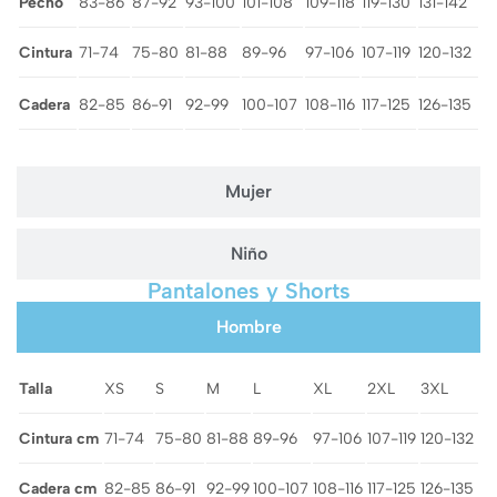
Pecho
83-86
87-92
93-100
101-108
109-118
119-130
131-142
Cintura
71-74
75-80
81-88
89-96
97-106
107-119
120-132
Cadera
82-85
86-91
92-99
100-107
108-116
117-125
126-135
Mujer
Niño
Pantalones y Shorts
Hombre
Talla
XS
S
M
L
XL
2XL
3XL
Cintura cm
71-74
75-80
81-88
89-96
97-106
107-119
120-132
Cadera cm
82-85
86-91
92-99
100-107
108-116
117-125
126-135