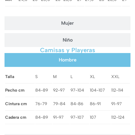
Mujer
Niño
Camisas y Playeras
Hombre
Talla
S
M
L
XL
XXL
Pecho cm
84-89
92-97
97-104
104-107
112-114
Cintura cm
76-79
79-84
84-86
86-91
91-97
Cadera cm
84-89
91-97
97-107
107
112-124