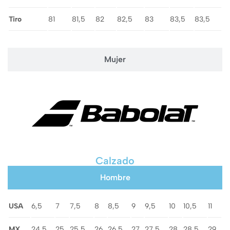
Tiro
81
81,5
82
82,5
83
83,5
83,5
Mujer
Calzado
Hombre
USA
6,5
7
7,5
8
8,5
9
9,5
10
10,5
11
MX
24,5
25
25,5
26
26,5
27
27,5
28
28,5
29