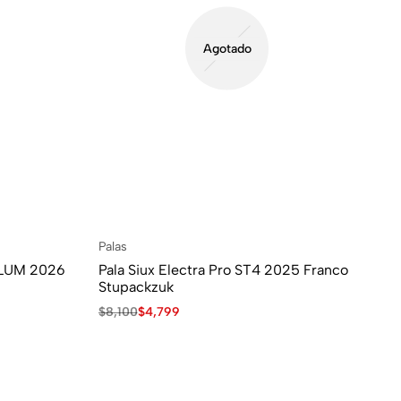
Agotado
Palas
Pal
ALUM 2026
Pala Siux Electra Pro ST4 2025 Franco
AT
Stupackzuk
AG
$
8,100
$
4,799
$
7