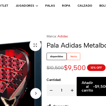
UTLET
JUGADORES
PALAS
ROPA
CALZADO
BOL
Marca:
Adidas
Pala Adidas Metal
disponibles
Venta
$
9,500
$
10,500
10% OFF
Cantidad:
Añadir
al
-
$
9,50
carrito