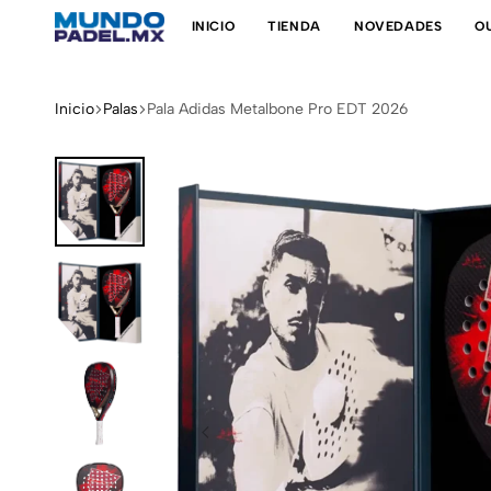
INICIO
TIENDA
NOVEDADES
O
Mundo
Tienda
Padel
de
padel
Inicio
Palas
Pala Adidas Metalbone Pro EDT 2026