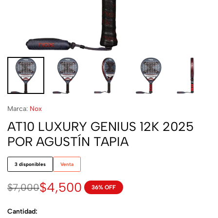
Marca:
Nox
AT10 LUXURY GENIUS 12K 2025
POR AGUSTÍN TAPIA
3 disponibles
Venta
$
4,500
$
7,000
36% OFF
Cantidad: