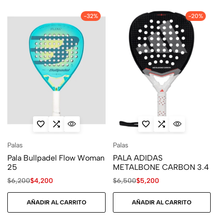
-32%
-20%
Palas
Palas
Pala Bullpadel Flow Woman
PALA ADIDAS
25
METALBONE CARBON 3.4
$
6,200
$
4,200
$
6,500
$
5,200
AÑADIR AL CARRITO
AÑADIR AL CARRITO