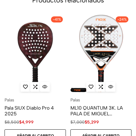
Productos relacionados
-41%
-24%
Palas
Palas
Pala SIUX Diablo Pro 4
ML10 QUANTUM 3K. LA
2025
PALA DE MIGUEL
LAMPERTI
$
8,500
$
4,999
$
7,000
$
5,299
AÑADIR AL CARRITO
AÑADIR AL CARRITO