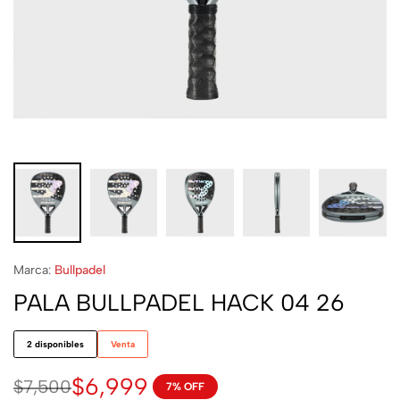
Marca:
Bullpadel
PALA BULLPADEL HACK 04 26
2 disponibles
Venta
$
6,999
$
7,500
7% OFF