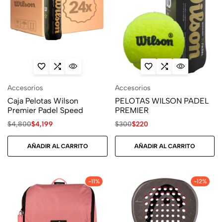
Accesorios
Accesorios
Caja Pelotas Wilson
PELOTAS WILSON PADEL
Premier Padel Speed
PREMIER
$
4,800
$
4,199
$
300
$
220
AÑADIR AL CARRITO
AÑADIR AL CARRITO
-11%
-12%