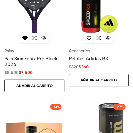
Palas
Accesorios
Pala Siux Fenix Pro Black
Pelotas Adidas RX
2026
$
320
$
260
$
8,500
$
7,500
AÑADIR AL CARRITO
AÑADIR AL CARRITO
-13%
-27%