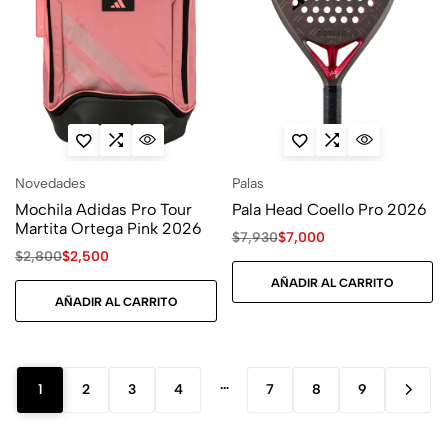
Novedades
Palas
Mochila Adidas Pro Tour
Pala Head Coello Pro 2026
Martita Ortega Pink 2026
$
7,930
$
7,000
$
2,800
$
2,500
AÑADIR AL CARRITO
AÑADIR AL CARRITO
…
1
2
3
4
7
8
9