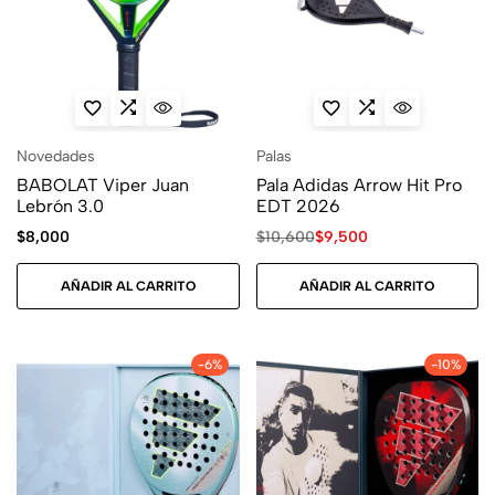
Novedades
Palas
BABOLAT Viper Juan
Pala Adidas Arrow Hit Pro
Lebrón 3.0
EDT 2026
$
8,000
$
10,600
$
9,500
AÑADIR AL CARRITO
AÑADIR AL CARRITO
-6%
-10%