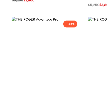
$
5,250
$
3,800
$
5,250
$
3,8
-30%