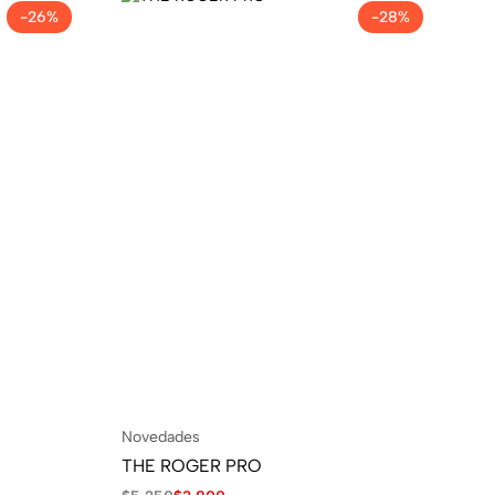
-26%
-28%
Novedades
THE ROGER PRO