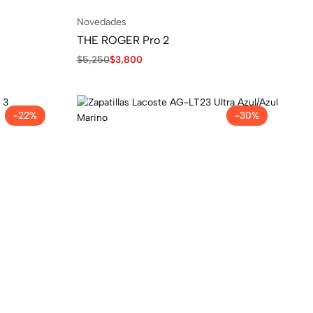
Novedades
THE ROGER Pro 2
$
5,250
$
3,800
-22%
-30%