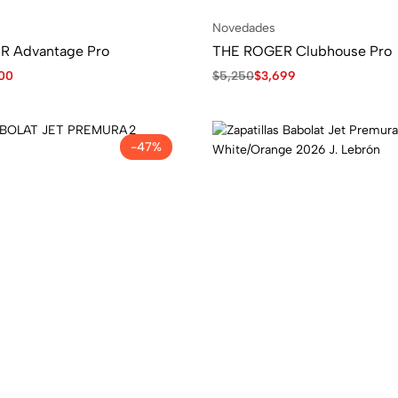
Novedades
 Advantage Pro
THE ROGER Clubhouse Pro
00
$
5,250
$
3,699
-47%