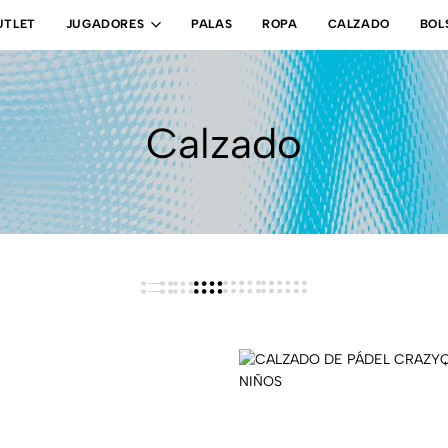
UTLET
JUGADORES
PALAS
ROPA
CALZADO
BOL
Calzado