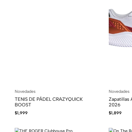
Novedades
Novedades
TENIS DE PÁDEL CRAZYQUICK
Zapatillas
BOOST
2026
$
1,999
$
1,899