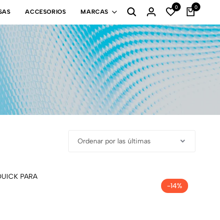
0
0
SAS
ACCESORIOS
MARCAS
-14%