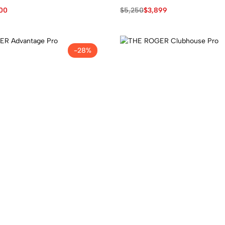
00
$
5,250
$
3,899
-28%