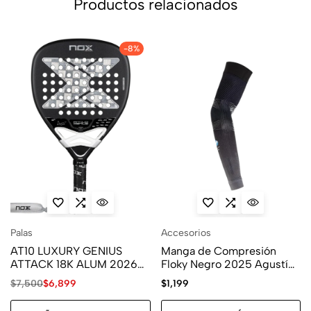
Productos relacionados
-8%
Palas
Accesorios
AT10 LUXURY GENIUS
Manga de Compresión
ATTACK 18K ALUM 2026
Floky Negro 2025 Agustín
BY AGUSTÍN TAPIA
Tapia
$
7,500
$
6,899
$
1,199