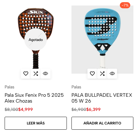
-7%
Agotado
Palas
Palas
Pala Siux Fenix Pro 5 2025
PALA BULLPADEL VERTEX
Alex Chozas
05 W 26
$
8,100
$
4,999
$
6,900
$
6,399
LEER MÁS
AÑADIR AL CARRITO