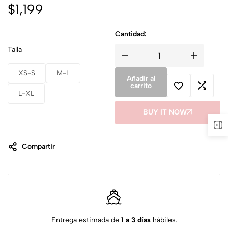
$
1,199
Cantidad:
Talla
XS-S
M-L
Añadir al
carrito
L-XL
BUY IT NOW
Compartir
Entrega estimada de
1 a 3 días
hábiles.