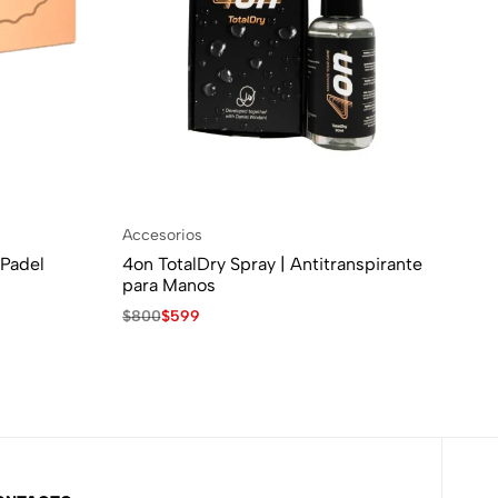
Accesorios
Ac
 Padel
4on TotalDry Spray | Antitranspirante
Fu
para Manos
$
2
$
800
$
599