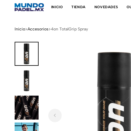
INICIO
TIENDA
NOVEDADES
O
Mundo
Tienda
Padel
de
padel
Inicio
Accesorios
4on TotalGrip Spray