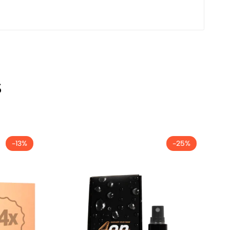
s
-13%
-25%