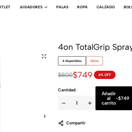
UTLET
JUGADORES
PALAS
ROPA
CALZADO
BOL
4on TotalGrip Spra
4 disponibles
Venta
$
749
$
800
6% OFF
Cantidad:
Añadir
al
-
$
749
carrito
Compartir