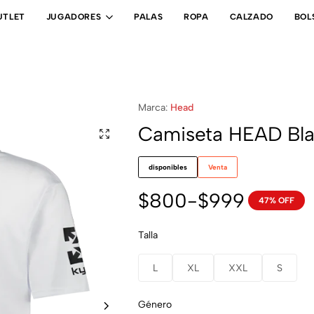
UTLET
JUGADORES
PALAS
ROPA
CALZADO
BOL
Marca:
Head
Camiseta HEAD Bla
disponibles
Venta
$
800
-
$
999
47% OFF
Talla
L
XL
XXL
S
Género