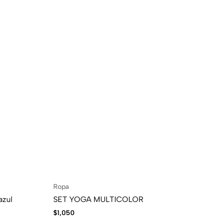
Ropa
Ro
azul
SET YOGA MULTICOLOR
SA
$
1,050
$
6