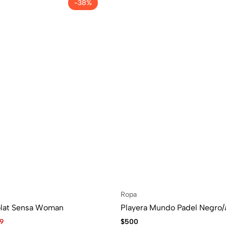
-38%
Ropa
olat Sensa Woman
Playera Mundo Padel Negro/
99
$
500