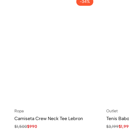
-34%
Ropa
Outlet
Camiseta Crew Neck Tee Lebron
Tenis Bab
$
1,500
$
990
$
3,199
$
1,9