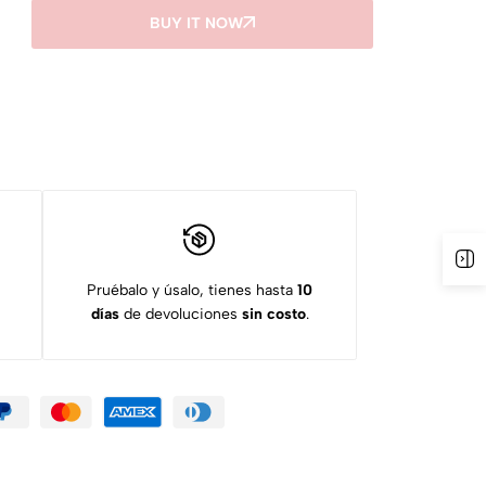
BUY IT NOW
Ab
Pruébalo y úsalo, tienes hasta
10
días
de devoluciones
sin costo
.