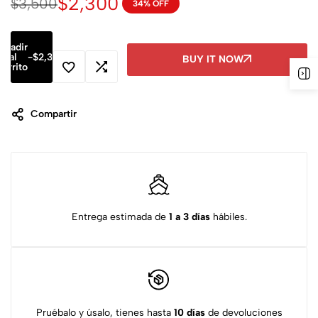
$
2,300
$
3,500
34% OFF
Añadir
al
-
$
2,300
BUY IT NOW
carrito
Compartir
Entrega estimada de
1 a 3 días
hábiles.
Pruébalo y úsalo, tienes hasta
10 días
de devoluciones