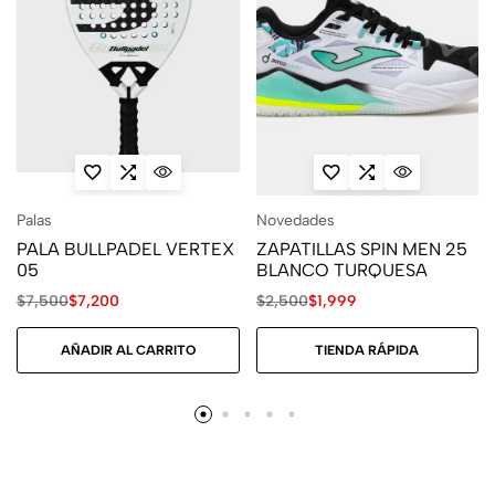
Palas
Novedades
PALA BULLPADEL VERTEX
ZAPATILLAS SPIN MEN 25
05
BLANCO TURQUESA
$
7,500
$
7,200
$
2,500
$
1,999
AÑADIR AL CARRITO
TIENDA RÁPIDA