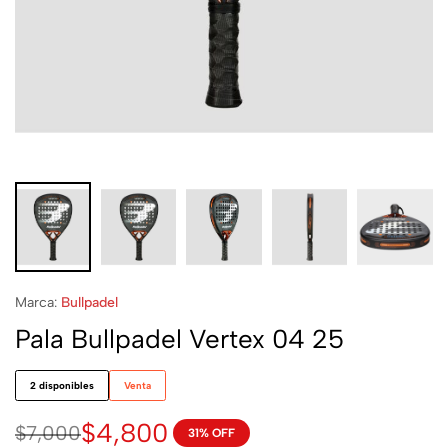
Marca:
Bullpadel
Pala Bullpadel Vertex 04 25
2 disponibles
Venta
$
4,800
$
7,000
31% OFF